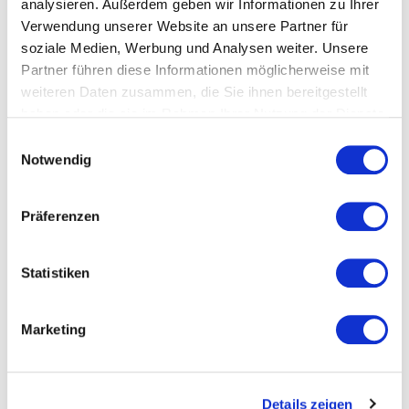
analysieren. Außerdem geben wir Informationen zu Ihrer
strategischen Wachstumskurs fort und übernimmt 100
Verwendung unserer Website an unsere Partner für
% der Anteile an der VOLL digital GmbH.
soziale Medien, Werbung und Analysen weiter. Unsere
Partner führen diese Informationen möglicherweise mit
Weiterlesen
weiteren Daten zusammen, die Sie ihnen bereitgestellt
haben oder die sie im Rahmen Ihrer Nutzung der Dienste
gesammelt haben.
E
Notwendig
i
n
w
Präferenzen
i
l
l
Statistiken
i
g
Marketing
u
n
g
Details zeigen
s