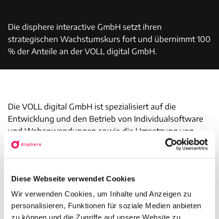
Die disphere interactive GmbH setzt ihren 
strategischen Wachstumskurs fort und übernimmt 100 
% der Anteile an der VOLL digital GmbH.
Die VOLL digital GmbH ist spezialisiert auf die
Entwicklung und den Betrieb von Individualsoftware
und Webanwendungen sowie die Umsetzung von
SEO-Leistungen.
„Die VOLL digital GmbH ergänzt unsere Services mit
Diese Webseite verwendet Cookies
der Entwicklung digitaler Touchpoints und
Softwareanwendungen ganz hervorragend. Mit dem
Wir verwenden Cookies, um Inhalte und Anzeigen zu
Gründer-Team um Adrian Gurzynski und Dawid
personalisieren, Funktionen für soziale Medien anbieten
Schäfers können wir unsere ganzheitlichen
zu können und die Zugriffe auf unsere Website zu