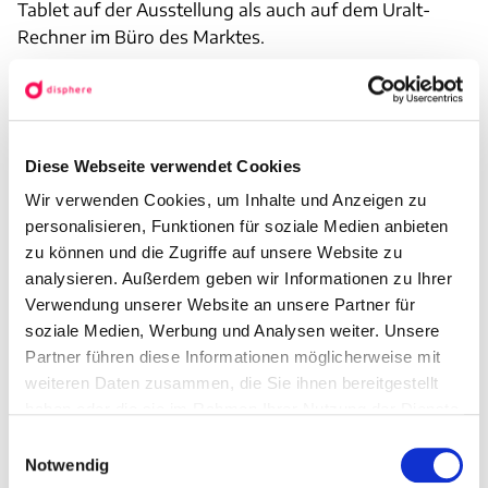
Tablet auf der Ausstellung als auch auf dem Uralt-
Rechner im Büro des Marktes.
Dazu kommt, dass der Zugang zu schnellem Internet
nicht überall gegeben ist, die Mitarbeitenden aber
dennoch jederzeit problemlos mit ISY fair arbeiten
Diese Webseite verwendet Cookies
können sollen – immerhin tätigen sie hier die
Bestellungen für ihren Markt.
Wir verwenden Cookies, um Inhalte und Anzeigen zu
personalisieren, Funktionen für soziale Medien anbieten
Bevor wir überhaupt anfangen konnten, mussten wir
zu können und die Zugriffe auf unsere Website zu
uns natürlich erstmal in die Artikelstruktur einarbeiten.
analysieren. Außerdem geben wir Informationen zu Ihrer
Verwendung unserer Website an unsere Partner für
Hier mussten wir einiges beachten, da es je nach
soziale Medien, Werbung und Analysen weiter. Unsere
Sortiment unterschiedliche Anforderungen gibt – zum
Partner führen diese Informationen möglicherweise mit
Beispiel durch eine unterschiedliche Logistik oder
weiteren Daten zusammen, die Sie ihnen bereitgestellt
Sonderangebote, die anders behandelt werden.
haben oder die sie im Rahmen Ihrer Nutzung der Dienste
gesammelt haben.
Gemeinsam mit der hauseigenen IT haben wir
E
Notwendig
außerdem individuelle Schnittstellen implementiert, da
i